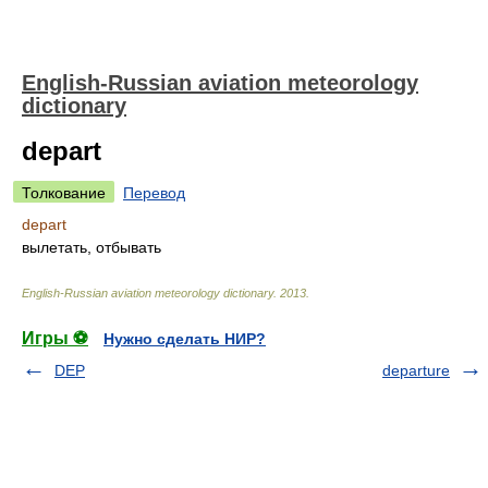
English-Russian aviation meteorology
dictionary
depart
Толкование
Перевод
depart
вылетать, отбывать
English-Russian aviation meteorology dictionary
.
2013
.
Игры ⚽
Нужно сделать НИР?
DEP
departure