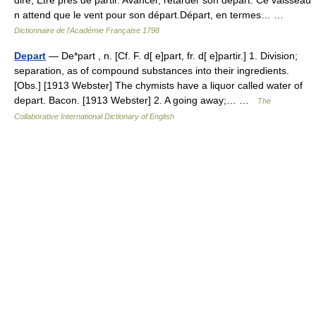
dire, Être près de partir. Avancer, retarder son départ. Ce vaisseau
n attend que le vent pour son départ.Départ, en termes… …
Dictionnaire de l'Académie Française 1798
Depart
— De*part , n. [Cf. F. d[ e]part, fr. d[ e]partir.] 1. Division;
separation, as of compound substances into their ingredients.
[Obs.] [1913 Webster] The chymists have a liquor called water of
depart. Bacon. [1913 Webster] 2. A going away;… …
The
Collaborative International Dictionary of English