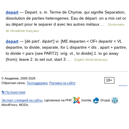
depart
— Depart. s. m. Terme de Chymie, qui signifie Separation,
dissolution de parties heterogenes. Eau de départ. on a mis cet or
au départ pour le separer d avec les autres métaux …
Dictionnaire
de l'Académie française
depart
— [dē pärt′, dipärt′] vi. [ME departen < OFr departir < VL
departire, to divide, separate, for L dispartire < dis , apart + partire,
to divide < pars (see PART2): orig. vt., to divide] 1. to go away
(from); leave 2. to set out; start 3 …
English World dictionary
© Академик, 2000-2026
18+
Обратная связь:
Техподдержка
,
Реклама на сайте
👣 Путешествия
Экспорт словарей на сайты
, сделанные на PHP,
Joomla,
Drupal,
WordPress, MODx.