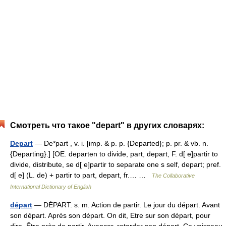
Смотреть что такое "depart" в других словарях:
Depart
— De*part , v. i. [imp. & p. p. {Departed}; p. pr. & vb. n.
{Departing}.] [OE. departen to divide, part, depart, F. d[ e]partir to
divide, distribute, se d[ e]partir to separate one s self, depart; pref.
d[ e] (L. de) + partir to part, depart, fr.… …
The Collaborative
International Dictionary of English
départ
— DÉPART. s. m. Action de partir. Le jour du départ. Avant
son départ. Après son départ. On dit, Etre sur son départ, pour