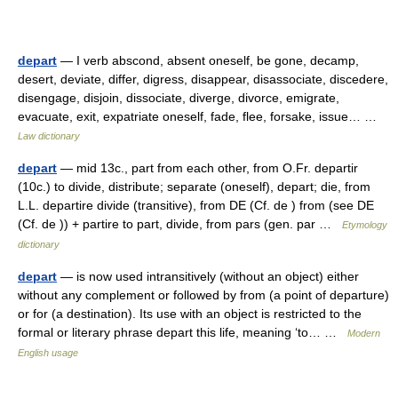
depart
— I verb abscond, absent oneself, be gone, decamp,
desert, deviate, differ, digress, disappear, disassociate, discedere,
disengage, disjoin, dissociate, diverge, divorce, emigrate,
evacuate, exit, expatriate oneself, fade, flee, forsake, issue… …
Law dictionary
depart
— mid 13c., part from each other, from O.Fr. departir
(10c.) to divide, distribute; separate (oneself), depart; die, from
L.L. departire divide (transitive), from DE (Cf. de ) from (see DE
(Cf. de )) + partire to part, divide, from pars (gen. par …
Etymology
dictionary
depart
— is now used intransitively (without an object) either
without any complement or followed by from (a point of departure)
or for (a destination). Its use with an object is restricted to the
formal or literary phrase depart this life, meaning ‘to… …
Modern
English usage