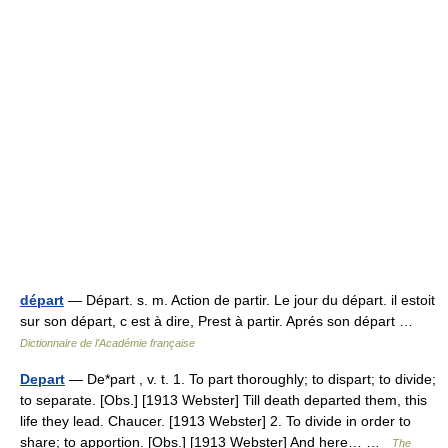
départ
— Départ. s. m. Action de partir. Le jour du départ. il estoit
sur son départ, c est à dire, Prest à partir. Aprés son départ …
Dictionnaire de l'Académie française
Depart
— De*part , v. t. 1. To part thoroughly; to dispart; to divide;
to separate. [Obs.] [1913 Webster] Till death departed them, this
life they lead. Chaucer. [1913 Webster] 2. To divide in order to
share; to apportion. [Obs.] [1913 Webster] And here… …
The